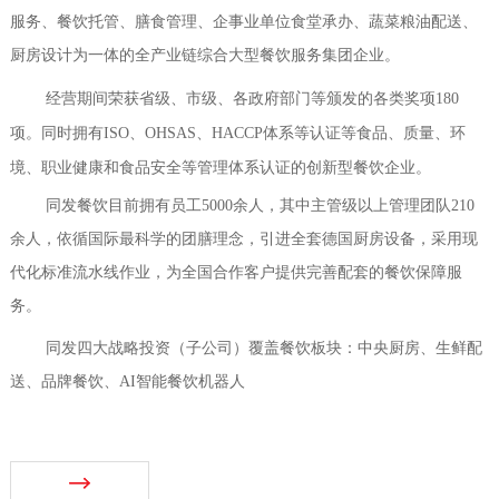
项。同时拥有ISO、OHSAS、HACCP体系等认证等食品、质量、环
境、职业健康和食品安全等管理体系认证的创新型餐饮企业。
同发餐饮目前拥有员工5000余人，其中主管级以上管理团队210
余人，依循国际最科学的团膳理念，引进全套德国厨房设备，采用现
代化标准流水线作业，为全国合作客户提供完善配套的餐饮保障服
务。
同发四大战略投资（子公司）覆盖餐饮板块：中央厨房、生鲜配
送、品牌餐饮、AI智能餐饮机器人
企业文化
企业理念