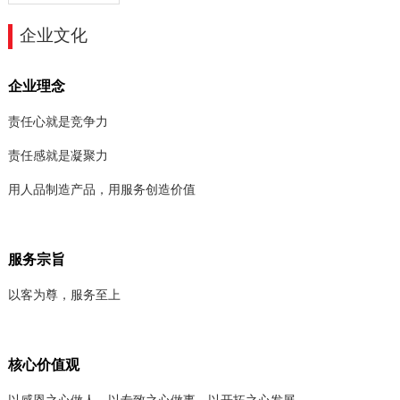
责任心就是竞争力
责任感就是凝聚力
用人品制造产品，用服务创造价值
服务宗旨
以客为尊，服务至上
核心价值观
以感恩之心做人，
以专致之心做事，以开拓之心发展